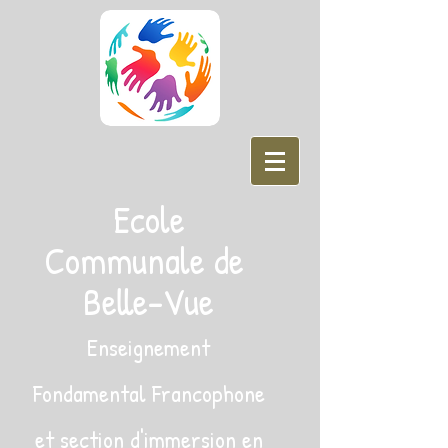
Ecole
Communale de
Belle-Vue
Enseignement
Fondamental Francophone
et section d'immersion en