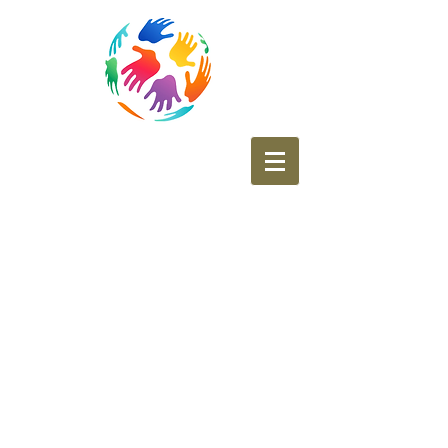
Ecole
Communale de
Belle-Vue
Enseignement
Fondamental Francophone
et section d'immersion en